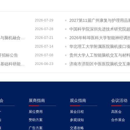
2027第11届广州康复与护理用品展周
2026-07-29
中国科学院深圳先进技术研究院
2026-07-28
中国科学院生物物理研究所生物智能多学科交叉中心脑认知机理与脑机融合交叉研究平台物业管理服务采购项目招标公告
2026-07-21
华北理工大学附属医院脑机接口项
2026-07-14
开招标公告
贵州大学人工智能脑机交互与材
2026-07-08
中国科学院生物物理研究所脑认知机理与脑机融合交叉研究平台基础科研能力建设项目公开招标公告
济南市济阳区中医医院脑机交互
2026-06-23
会
展商指南
观众指南
会议活动
介
展位费用
展会日程
高医会
构
赞助方案
参观须知
合作展会
顾
广告方案
交通攻略