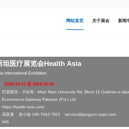
网站首页
关于展会
新闻
斯坦医疗展览会
Health Asia
a International Exhibition
：
2024-10-17 至 2024-10-19
：
巴基斯坦 - 卡拉奇 - Main Main University Rd, Block 15 Gulshan-e-Iqb
：
Ecommerce Gateway Pakistan (Pvt.) Ltd
：
https://health-asia.com/
：
高医展 袁小姐 198-7042-7823 service@jiangyun-expo.com
：
945