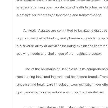
a legacy spanning over two decades,Health Asia has establis
a catalyst for progress,collaboration and transformation.
At Health Asia,we are committed to facilitating dialogue
ng from medical technology and pharmaceuticals to hospit
s a diverse array of activities,including exhibitions,conf
evolving needs and challenges of the healthcare sector.
One of the hallmarks of Health Asia is its comprehensive 
rom leading local and internatio
nal healthcare brands.From 
gnostics and healthcare IT solutions,our exhibition floor off
g advancements in patient care and treatment modalities.
In tandem with the exhibition,Health Asia hosts a series