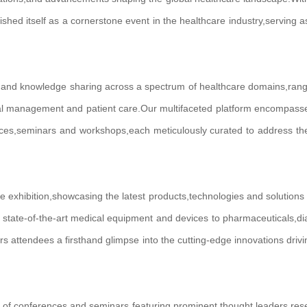
hed itself as a cornerstone event in the healthcare industry,serving a
 and knowledge sharing across a spectrum of healthcare domains,rang
al management and patient care.Our multifaceted platform encompass
erences,seminars and workshops,each meticulously curated to address th
exhibition,showcasing the latest products,technologies and solutions 
state-of-the-art medical equipment and devices to pharmaceuticals,di
ers attendees a firsthand glimpse into the cutting-edge innovations drivi
 of co
nferences and seminars featuring prominent thought leaders,res