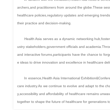
archers,and practitio
ners from around the globe.These sessi
healthcare policies,regulatory updates and emerging trends,
their practice and decision-making.
Health Asia serves as a dynamic networking hub,foster
ustry stakeholders,government officials and academia.Thro
and interactive forums,participants have the chance to fo
e ideas to drive innovation and excellence in healthcare deli
In essence,Health Asia Internatio
nal Exhibition&Co
nfer
care industry.As we co
ntinue to evolve and adapt to the c
y,accessibility and affordability of healthcare remains unwa
together to shape the future of healthcare for generations 