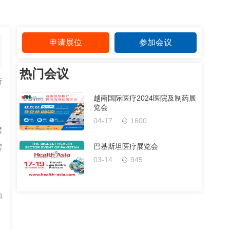
申请展位
参加会议
热门会议
新
越南国际医疗2024医院及制药展
览会
04-17
1600
层
巴基斯坦医疗展览会
需
03-14
945
和