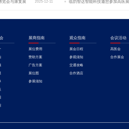
博览会与康复展
临韵智达智能科技邀您参加高医展暨
2025-12-11
会
展商指南
观众指南
会议活动
介
展位费用
展会日程
高医会
构
赞助方案
参观须知
合作展会
顾
广告方案
交通攻略
模
展位图
合作酒店
单
参展须知
点
围
绍