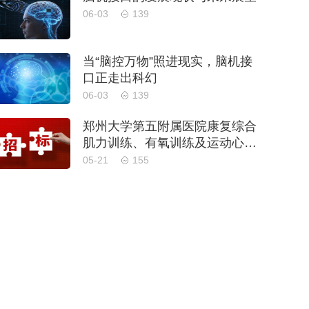
06-03
139
当“脑控万物”照进现实，脑机接
口正走出科幻
06-03
139
郑州大学第五附属医院康复综合
肌力训练、有氧训练及运动心肺
功能评估设备采购项目-公开招
05-21
155
标公告