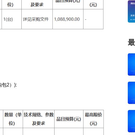
最
2）):