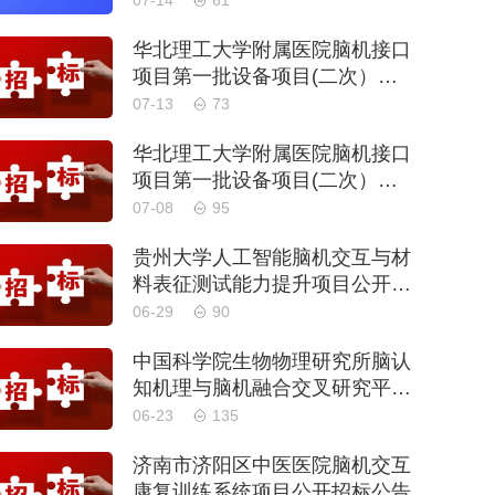
07-14
61
华北理工大学附属医院脑机接口
项目第一批设备项目(二次）公
开招标公告
07-13
73
华北理工大学附属医院脑机接口
项目第一批设备项目(二次）公
开招标公告
07-08
95
贵州大学人工智能脑机交互与材
料表征测试能力提升项目公开招
标公告
06-29
90
中国科学院生物物理研究所脑认
知机理与脑机融合交叉研究平台
基础科研能力建设项目公开招标
06-23
135
公告
济南市济阳区中医医院脑机交互
康复训练系统项目公开招标公告