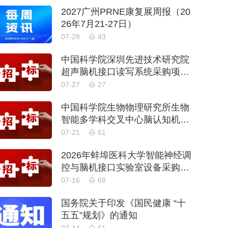
2027广州PRNE康复展周报（20
26年7月21-27日）
07-28
43
中国科学院深圳先进技术研究院
超声脑机接口读写系统采购项目
公开招标公告
07-27
27
中国科学院生物物理研究所生物
智能多学科交叉中心脑认知机理
与脑机融合交叉研究平台物业管
07-21
61
理服务采购项目招标公告
2026年蚌埠医科大学智能神经调
控与脑机接口实验室设备采购项
目公开招标公告
07-16
68
国务院关于印发《国民健康 “十
五五”规划》的通知