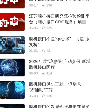
06-17
136
江苏脑机接口研究院检验检测平
台（脑机接口CRO服务）项目采
购公告
06-05
139
脑机接口不是“读心术”，而是“康
复桥”
06-03
131
2026年度“沪惠保”启动参保 新增
脑机接口医疗
06-03
414
脑机接口风头正劲，但别忽
视“辅助”二字
06-03
130
脑机接口的发展现状与未来展望