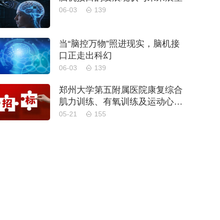
06-03
139
当“脑控万物”照进现实，脑机接
口正走出科幻
06-03
139
郑州大学第五附属医院康复综合
肌力训练、有氧训练及运动心肺
功能评估设备采购项目-公开招
05-21
155
标公告