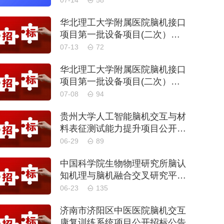
07-14
58
华北理工大学附属医院脑机接口
项目第一批设备项目(二次）公
开招标公告
07-13
72
华北理工大学附属医院脑机接口
项目第一批设备项目(二次）公
开招标公告
07-08
94
贵州大学人工智能脑机交互与材
料表征测试能力提升项目公开招
标公告
06-29
89
中国科学院生物物理研究所脑认
知机理与脑机融合交叉研究平台
基础科研能力建设项目公开招标
06-23
135
公告
济南市济阳区中医医院脑机交互
康复训练系统项目公开招标公告