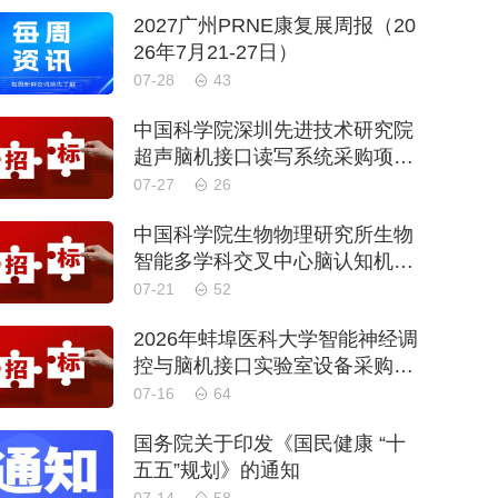
2027广州PRNE康复展周报（20
26年7月21-27日）
07-28
43
中国科学院深圳先进技术研究院
超声脑机接口读写系统采购项目
公开招标公告
07-27
26
中国科学院生物物理研究所生物
智能多学科交叉中心脑认知机理
与脑机融合交叉研究平台物业管
07-21
52
理服务采购项目招标公告
2026年蚌埠医科大学智能神经调
控与脑机接口实验室设备采购项
目公开招标公告
07-16
64
国务院关于印发《国民健康 “十
五五”规划》的通知