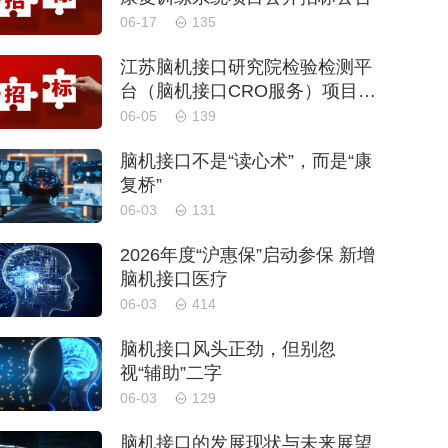
06-17
135
江苏脑机接口研究院检验检测平
台（脑机接口CRO服务）项目采
购公告
06-05
139
脑机接口不是“读心术”，而是“康
复桥”
06-03
131
2026年度“沪惠保”启动参保 新增
脑机接口医疗
06-03
414
脑机接口风头正劲，但别忽
视“辅助”二字
06-03
129
脑机接口的发展现状与未来展望