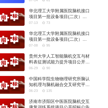
07-14
61
华北理工大学附属医院脑机接口
项目第一批设备项目(二次）公
开招标公告
07-13
73
华北理工大学附属医院脑机接口
项目第一批设备项目(二次）公
开招标公告
07-08
95
贵州大学人工智能脑机交互与材
料表征测试能力提升项目公开招
标公告
06-29
90
中国科学院生物物理研究所脑认
知机理与脑机融合交叉研究平台
基础科研能力建设项目公开招标
06-23
135
公告
济南市济阳区中医医院脑机交互
康复训练系统项目公开招标公告