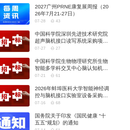
2027广州PRNE康复展周报（20
26年7月21-27日）
07-28
43
中国科学院深圳先进技术研究院
超声脑机接口读写系统采购项目
公开招标公告
07-27
27
中国科学院生物物理研究所生物
智能多学科交叉中心脑认知机理
与脑机融合交叉研究平台物业管
07-21
61
理服务采购项目招标公告
2026年蚌埠医科大学智能神经调
控与脑机接口实验室设备采购项
目公开招标公告
07-16
68
国务院关于印发《国民健康 “十
五五”规划》的通知