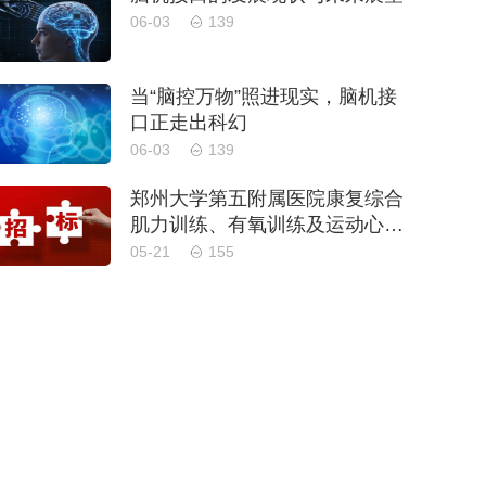
06-03
139
当“脑控万物”照进现实，脑机接
口正走出科幻
06-03
139
郑州大学第五附属医院康复综合
肌力训练、有氧训练及运动心肺
功能评估设备采购项目-公开招
05-21
155
标公告