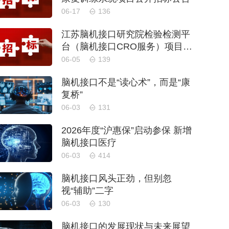
06-17
136
江苏脑机接口研究院检验检测平
台（脑机接口CRO服务）项目采
购公告
06-05
139
脑机接口不是“读心术”，而是“康
复桥”
06-03
131
2026年度“沪惠保”启动参保 新增
脑机接口医疗
06-03
414
脑机接口风头正劲，但别忽
视“辅助”二字
06-03
130
脑机接口的发展现状与未来展望