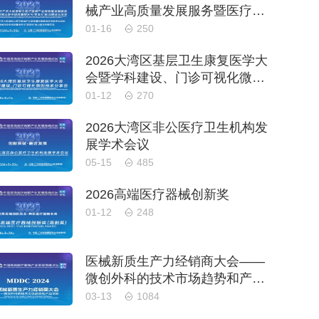
械产业高质量发展服务暨医疗器
械注册申报质量提升与'零发
01-16
250
补'能力建设交流会
2026大湾区基层卫生康复医学大
会暨学科建设、门诊可视化微创
技术分享会
01-12
270
2026大湾区非公医疗卫生机构发
展学术会议
05-15
485
2026高端医疗器械创新奖
01-12
248
医械新质生产力经销商大会——
微创外科的技术市场趋势和产品
创新
03-13
1084